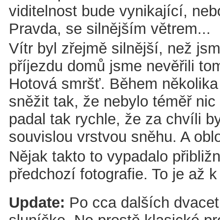
viditelnost bude vynikající, ne
Pravda, se silnějším větrem...
Vítr byl zřejmě silnější, než js
příjezdu domů jsme nevěřili to
Hotová smršť. Během několika
sněžit tak, že nebylo téměř nic
padal tak rychle, že za chvíli
souvislou vrstvou sněhu. A obl
Nějak takto to vypadalo přibli
předchozí fotografie. To je až k
Update:
Po cca dalších dvaceti