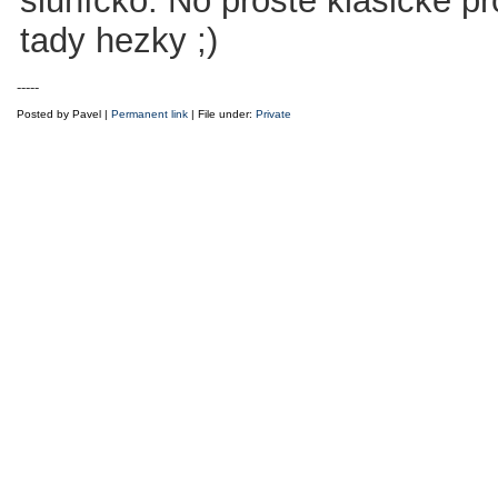
sluníčko. No prostě klasické pr
tady hezky ;)
-----
Posted by Pavel |
Permanent link
| File under:
Private