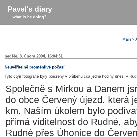
Pavel's diary
... what is he doing?
Main
>
neděle, 8. února 2004, 16:04:31
Neuvěřitelně proměnlivé počasí
Tyto čtyři fotografie byly pořízeny v průběhu cca jedné hodiny dnes, v Rud
Společně s Mirkou a Danem jsm
do obce Červený újezd, která 
km. Naším úkolem bylo podívat s
přímá viditelnost do Rudné, ab
Rudné přes Úhonice do Červené